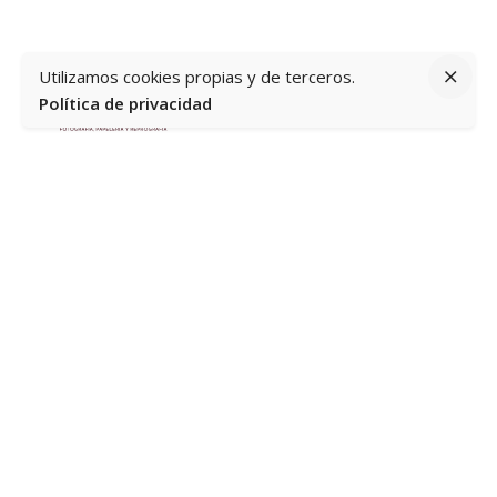
Utilizamos cookies propias y de terceros.
Política de privacidad
Av. del Mediterráneo, 60, Loc. 3 y 4, 03503 Benidorm,
Alicante
Información
Home
Quiénes somos
Contacto
Política de privacidad y aviso legal
Devoluciones
Contacto