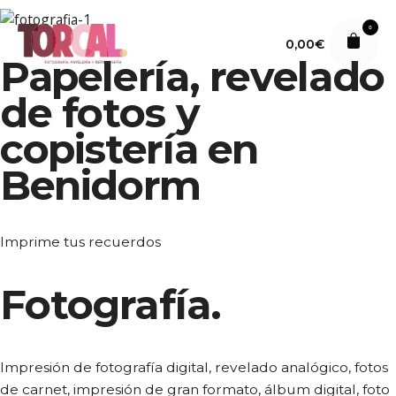
S
k
0
0,00
€
i
Papelería, revelado
p
de fotos y
t
o
copistería en
c
o
Benidorm
n
t
e
Imprime tus recuerdos
n
t
Fotografía.
Impresión de fotografía digital, revelado analógico, fotos
de carnet, impresión de gran formato, álbum digital, foto