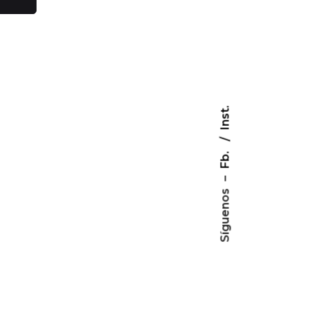
Inst.
Fb.
–
Síguenos