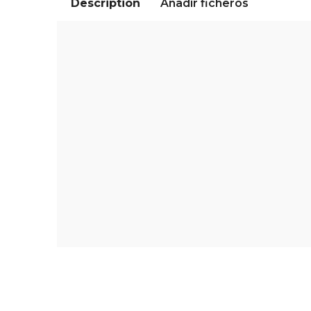
Description
Añadir ficheros
Ceras de colorear extra limpias y de alta resiste
Ideales para que las usen los más pequeños a di