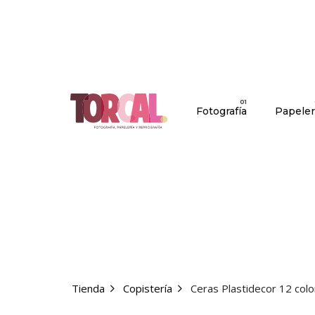
S
k
i
p
t
o
Fotografía
Papeler
c
o
n
t
e
n
t
Tienda
Copistería
Ceras Plastidecor 12 col