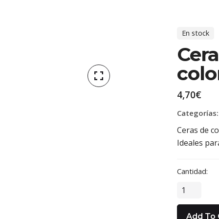
En stock
Cera
colo
4,70
€
Categorías
Ceras de co
Ideales pa
Cantidad:
C
e
r
Add To 