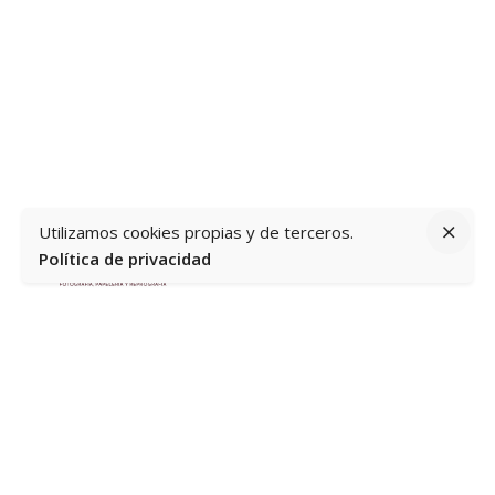
Utilizamos cookies propias y de terceros.
Política de privacidad
Av. del Mediterráneo, 60, Loc. 3 y 4, 03503 Benidorm,
Alicante
Información
Home
Quiénes somos