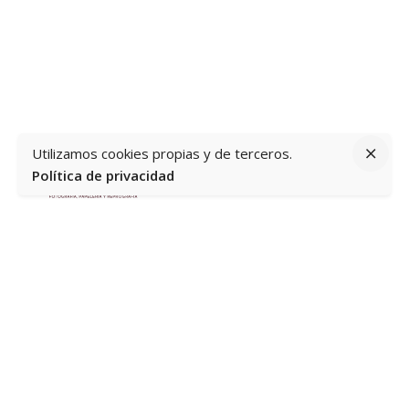
Utilizamos cookies propias y de terceros.
Política de privacidad
Av. del Mediterráneo, 60, Loc. 3 y 4, 03503 Benidorm,
Alicante
Información
Home
Quiénes somos
Contacto