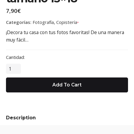
7,90
€
Categorías:
Fotografía
,
Copistería
¡Decora tu casa con tus fotos favoritas! De una manera
muy fácil…
Cantidad:
F
o
t
Add To Cart
o
g
r
a
f
Description
í
a