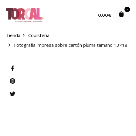
S
k
0
0,00
€
i
p
t
Tienda
Copistería
o
Fotografía impresa sobre cartón pluma tamaño 13×18
c
o
n
t
e
n
t