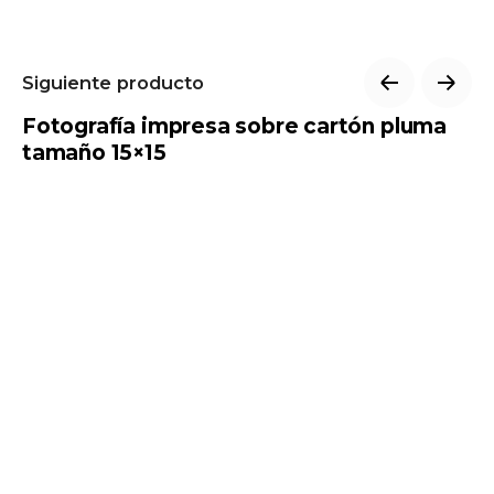
n
t
i
Siguiente producto
t
y
Fotografía impresa sobre cartón pluma
tamaño 15×15