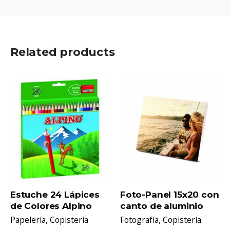
i
m
p
r
Related products
e
s
a
s
o
b
r
e
c
a
¡Decora tu casa con tus fotos favoritas!
r
De una manera muy fácil y sencilla sin hacer agujeros
t
Estuche 24 Lápices
Foto-Panel 15x20 con
en la pared.
ó
de Colores Alpino
canto de aluminio
n
Papelería
Copistería
Fotografía
Copistería
Despégalo tantas veces como quieras.