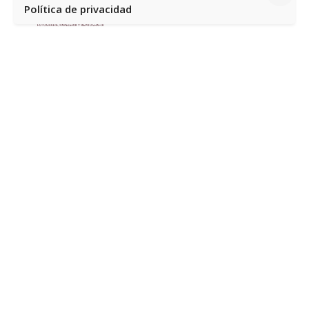
Política de privacidad
Av. del Mediterráneo, 60, Loc. 3 y 4, 03503 Benidorm,
Alicante
Información
Home
Quiénes somos
Contacto
Política de privacidad y aviso legal
Devoluciones
Contacto
966 80 13 09
correo@torcalfoto.com