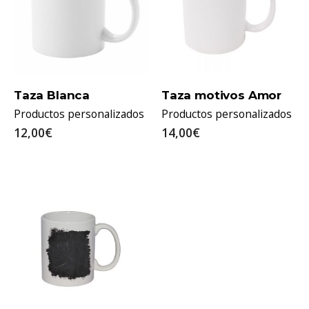
Elige tu foto favorita o un texto que te guste y lo
Taza Blanca
Taza motivos Amor
transferimos a la taza
Productos personalizados
Productos personalizados
12,00€
14,00€
Cerámica esmaltada
Diámetro exterior 82mm
Altura 96mm
Impresión mediante sublimación térmica
Resistente al microondas