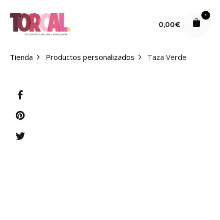
S
k
0
0,00
€
i
p
t
Tienda
Productos personalizados
Taza Verde
o
c
o
n
t
e
n
t