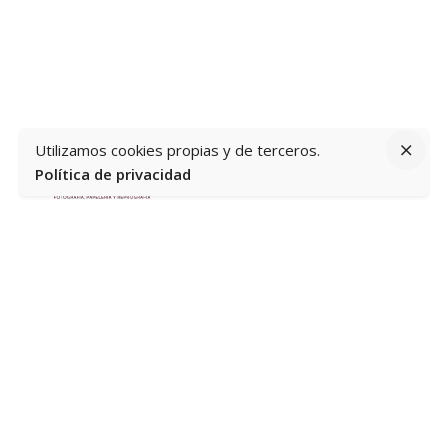
Utilizamos cookies propias y de terceros.
Política de privacidad
Av. del Mediterráneo, 60, Loc. 3 y 4, 03503 Benidorm,
Alicante
Información
Home
Quiénes somos
Contacto