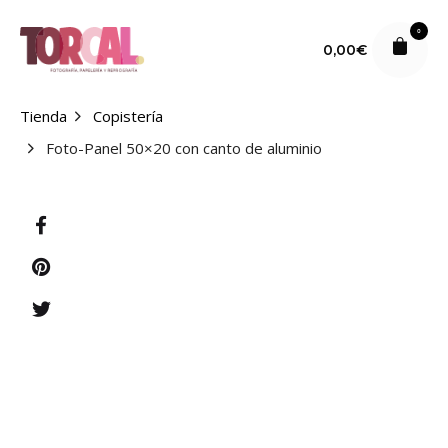
S
k
0
0,00
€
i
p
t
Tienda
Copistería
o
Foto-Panel 50×20 con canto de aluminio
c
o
n
t
e
n
t