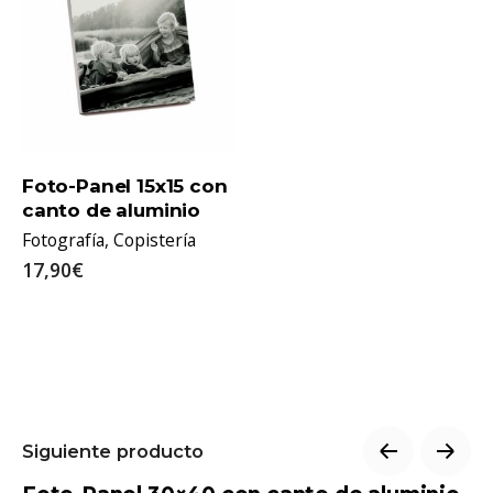
u
a
n
t
i
t
y
Foto-Panel 15x15 con
canto de aluminio
Fotografía
Copistería
17,90€
Siguiente producto