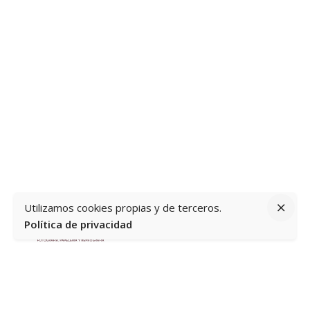
Utilizamos cookies propias y de terceros.
Política de privacidad
Av. del Mediterráneo, 60, Loc. 3 y 4, 03503 Benidorm,
Alicante